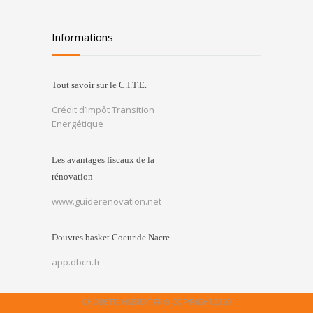
Informations
Tout savoir sur le C.I.T.E.
Crédit d’Impôt Transition
Energétique
Les avantages fiscaux de la
rénovation
www.guiderenovation.net
Douvres basket Coeur de Nacre
app.dbcn.fr
CHOUETTE-HABITAT.FR © COPYRIGHT 2020