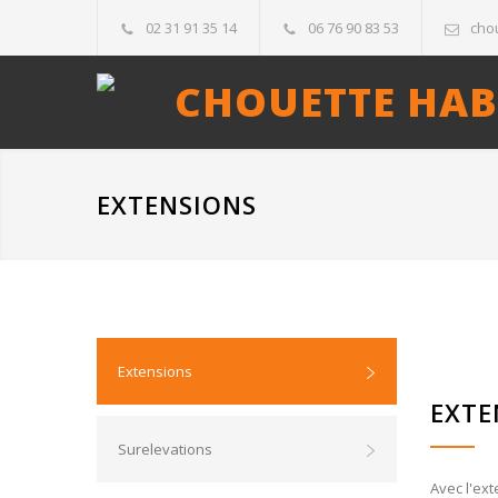
02 31 91 35 14
06 76 90 83 53
cho
CHOUETTE HAB
EXTENSIONS
Extensions
EXTE
Surelevations
Avec l'ext