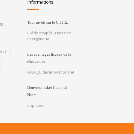
Informations
Tout savoir sur le C.I.T.E.
EE
Crédit d’Impôt Transition
Energétique
ILS
Les avantages fiscaux de la
rénovation
www.guiderenovation.net
Douvres basket Coeur de
Nacre
app.dbcn.fr