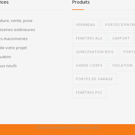
ices
Produits
iture, vente, pose
VERANDAS
PORTES D'ENTR
series extérieures
es maconneries
FENETRES ALU
CARPORT
 de votre projet
SURELEVATION BOIS
PORTA
vation
aux neufs
GARDE-CORPS
ISOLATION
PORTES DE GARAGE
FENÊTRES PVC
CHOUETTE-HABITAT.FR © COPYRIGHT 2020