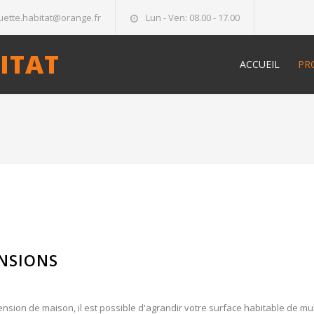
uette.habitat@orange.fr
Lun - Ven: 08.00 - 17.00
ITAT
ACCUEIL
PR
NSIONS
ension de maison, il est possible d'agrandir votre surface habitable de mu