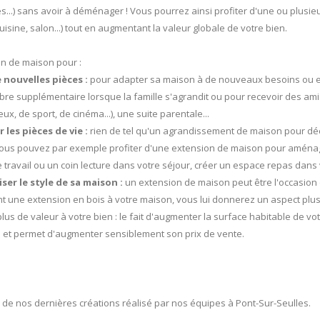
s...) sans avoir à déménager ! Vous pourrez ainsi profiter d'une ou plusi
uisine, salon...) tout en augmentant la valeur globale de votre bien.
on de maison pour :
 nouvelles pièces :
pour adapter sa maison à de nouveaux besoins ou env
re supplémentaire lorsque la famille s'agrandit ou pour recevoir des amis
jeux, de sport, de cinéma...), une suite parentale...
 les pièces de vie :
rien de tel qu'un agrandissement de maison pour décl
ous pouvez par exemple profiter d'une extension de maison pour aménage
travail ou un coin lecture dans votre séjour, créer un espace repas dans v
er le style de sa maison :
un extension de maison peut être l'occasion 
nt une extension en bois à votre maison, vous lui donnerez un aspect plu
lus de valeur à votre bien : le fait d'augmenter la surface habitable de vo
 et permet d'augmenter sensiblement son prix de vente.
e de nos dernières créations réalisé par nos équipes à Pont-Sur-Seulles.