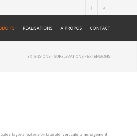
ODUITS
REALISATIONS
A PROPOS
CONTACT
EXTENSIONS - SURELEVATIONS
/
EXTENSIONS
ltiples façons (extension latérale, verticale, aménagement